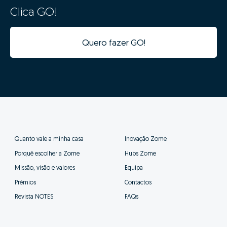
mercado e histórico anterior de vendas.
Ao clicar “GO” estarás a usufruir em simultâneo
da mais moderna tecnologia de big data,
inteligência artificial e o conhecimento de
mercado dos nossos consultores especializados,
de forma simples.
Ao definir o valor correto do teu imóvel estás a
garantir que este vai "competir" com os imóveis
semelhantes e ficará na gama de valores correta nos
diversos portais imobiliários. Definir um valor
demasiado alto fará com que o teu imóvel esteja a
"concorrer" com imóveis com outras características e
de outro posicionamento, prejudicando assim as
probabilidades de venda.