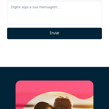
Quais as vantagens
de fazer GO! com
Miguel Rodrigues?