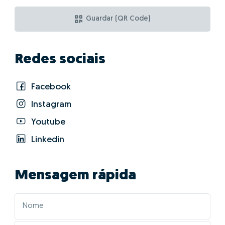
Quais as vantagens
de fazer GO! com
Miguel Gomes?
01 - Posicionar