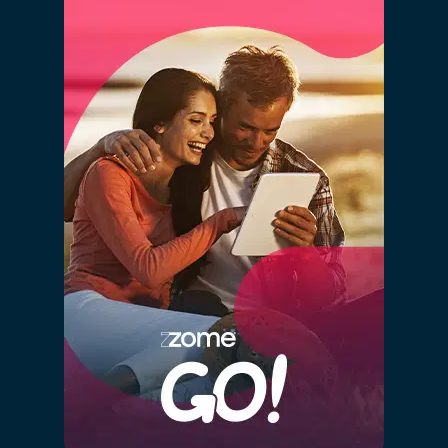
diversos portais imobiliários. Definir um valor
demasiado alto fará com que o teu imóvel esteja a
"concorrer" com imóveis com outras características e
de outro posicionamento, prejudicando assim as
probabilidades de venda.
02 - Digitalização e
aceleração do processo de
venda
Os dados da tua casa ficarão automaticamente
integrados com a nossa plataforma de gestão de
processos, tornando o processo digital desde o
primeiro minuto.
Além da integração digital permitir um estudo de
mercado fiável num tempo recorde, a informatização