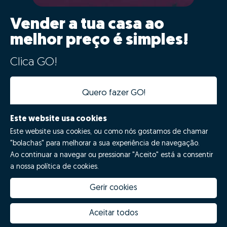
desta informação vai acelerar todas as seguintes fases
do processo, evitando duplicação de tarefas e
agilizando o processo.
Assim os nossos consultores poderão prestar-te
um acompanhamento muito mais próximo e eficaz,
além de se poderem focar nas tarefas
fundamentais para a venda bem sucedida da tua
casa.
Este website usa cookies
Este website usa cookies, ou como nós gostamos de chamar
"bolachas" para melhorar a sua experiência de navegação.
Ao continuar a navegar ou pressionar "Aceito" está a consentir
a nossa política de cookies.
Gerir cookies
Aceitar todos