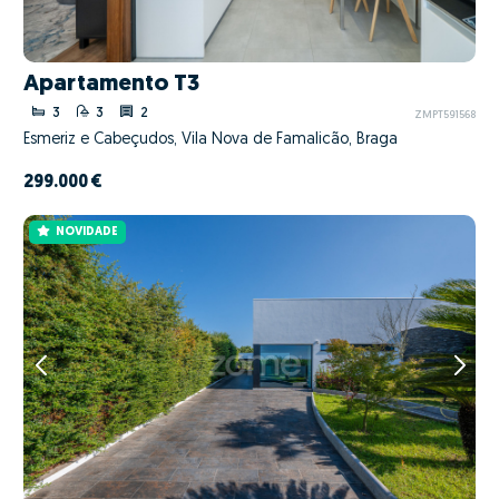
Apartamento T3
3
3
2
ZMPT591568
Esmeriz e Cabeçudos, Vila Nova de Famalicão, Braga
299.000 €
NOVIDADE