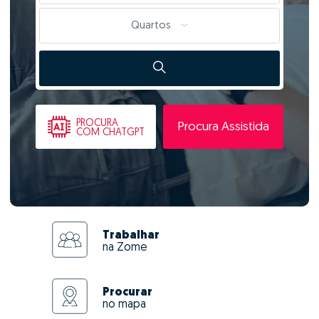
Quartos
PROCURA
Procura Assistida
COM CHATGPT
Trabalhar
na Zome
Procurar
no mapa