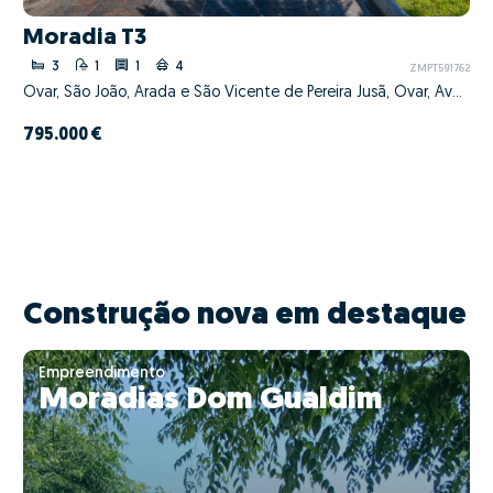
Moradia T3
3
1
1
4
ZMPT591762
Ovar, São João, Arada e São Vicente de Pereira Jusã, Ovar, Aveiro
795.000 €
Construção nova em destaque
Empreendimento
Moradias Dom Gualdim