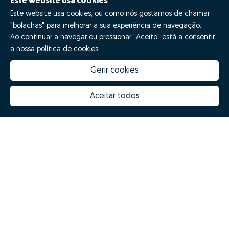
Este website usa cookies
Este website usa cookies, ou como nós gostamos de chamar
"bolachas" para melhorar a sua experiência de navegação.
Ao continuar a navegar ou pressionar "Aceito" está a consentir
a nossa política de cookies.
Gerir cookies
Aceitar todos
03 - Melhor experiência e
resultados
Tão importante como obter o melhor valor de venda
para a tua casa é a experiência que te conseguimos
proporcionar a seguir.
O rigor analítico, a simplificação e rapidez de
processos e o acompanhamento personalizado
são garantia de uma experiência imobiliária única