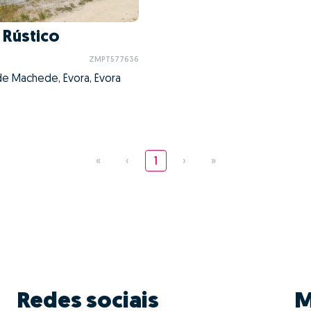
 Rústico
ZMPT577636
de Machede, Évora, Évora
«
‹
1
›
»
Redes sociais
M