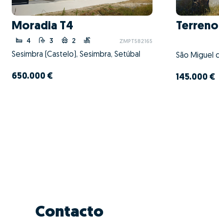
Moradia T4
Terreno
4
3
2
ZMPT582165
Sesimbra (Castelo), Sesimbra, Setúbal
São Miguel 
650.000 €
145.000 €
Contacto