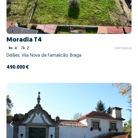
Moradia T4
4
2
ZMPT585524
Delães, Vila Nova de Famalicão, Braga
490.000 €