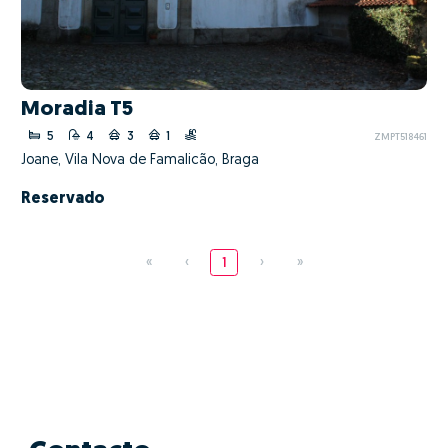
Moradia T5
5
4
3
1
ZMPT518461
Joane, Vila Nova de Famalicão, Braga
Reservado
«
‹
1
›
»