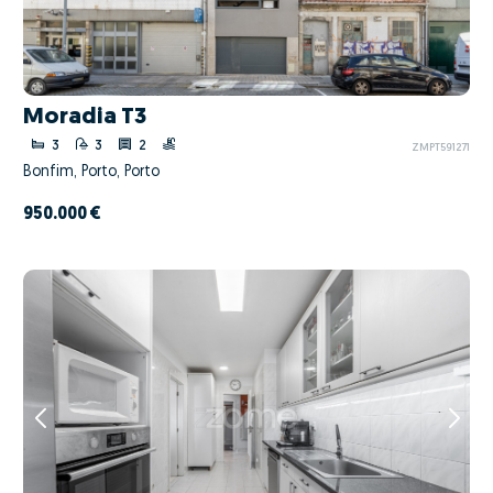
Moradia T3
3
3
2
ZMPT591271
Bonfim, Porto, Porto
950.000 €