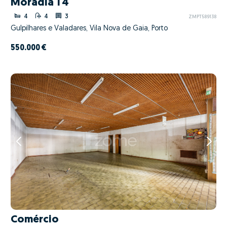
Moradia T4
4
4
3
ZMPT589138
Gulpilhares e Valadares, Vila Nova de Gaia, Porto
550.000 €
Comércio