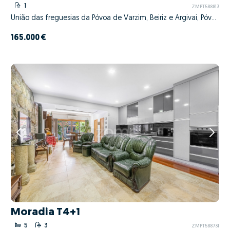
1
ZMPT588813
União das freguesias da Póvoa de Varzim, Beiriz e Argivai, Póvoa de Varzim, Porto
165.000 €
Moradia T4+1
5
3
ZMPT588731