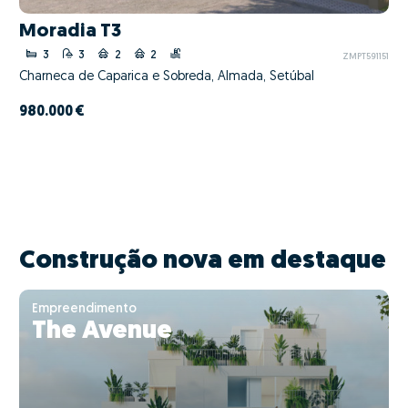
Moradia T3
3
3
2
2
ZMPT591151
Charneca de Caparica e Sobreda, Almada, Setúbal
980.000 €
Construção nova em destaque
Empreendimento
The Avenue