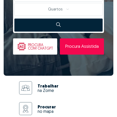
Quartos
PROCURA
Procura Assistida
COM CHATGPT
Trabalhar
na Zome
Procurar
no mapa