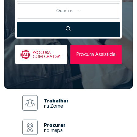
Quartos
PROCURA
Procura Assistida
COM CHATGPT
Trabalhar
na Zome
Procurar
no mapa