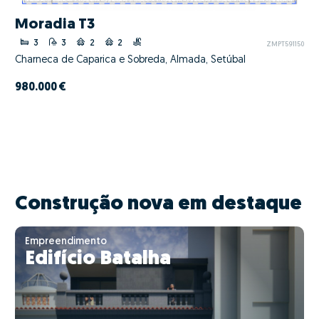
Moradia T3
3
3
2
2
ZMPT591150
Charneca de Caparica e Sobreda, Almada, Setúbal
980.000 €
Construção nova em destaque
Empreendimento
Edifício Batalha