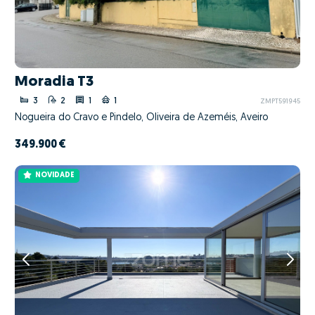
Moradia T3
3
2
1
1
ZMPT591945
Nogueira do Cravo e Pindelo, Oliveira de Azeméis, Aveiro
349.900 €
NOVIDADE