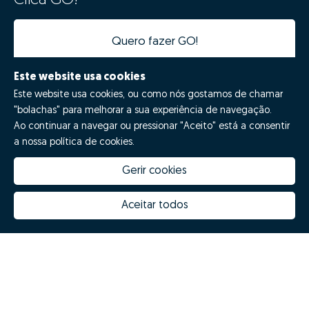
Clica GO!
Quero fazer GO!
Este website usa cookies
Este website usa cookies, ou como nós gostamos de chamar
"bolachas" para melhorar a sua experiência de navegação.
Ao continuar a navegar ou pressionar "Aceito" está a consentir
a nossa política de cookies.
Gerir cookies
Quanto vale a minha casa
Inovação Zome
Porquê escolher a Zome
Hubs Zome
Aceitar todos
Missão, visão e valores
Equipa
Prémios
Contactos
Revista NOTES
FAQs