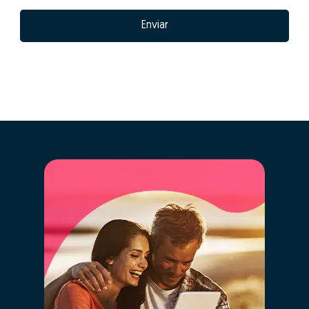
automaticamente para comparação com a maior base
de dados imobiliários de Portugal, cruzando a
informação de mais de 2,5 milhões de imóveis
registados, que estão ou estiveram recentemente no
mercado e histórico anterior de vendas.
Ao clicar “GO” estarás a usufruir em simultâneo
da mais moderna tecnologia de big data,
inteligência artificial e o conhecimento de
mercado dos nossos consultores especializados,
de forma simples.
Ao definir o valor correto do teu imóvel estás a
garantir que este vai "competir" com os imóveis
semelhantes e ficará na gama de valores correta nos
diversos portais imobiliários. Definir um valor
demasiado alto fará com que o teu imóvel esteja a
"concorrer" com imóveis com outras características e
de outro posicionamento, prejudicando assim as