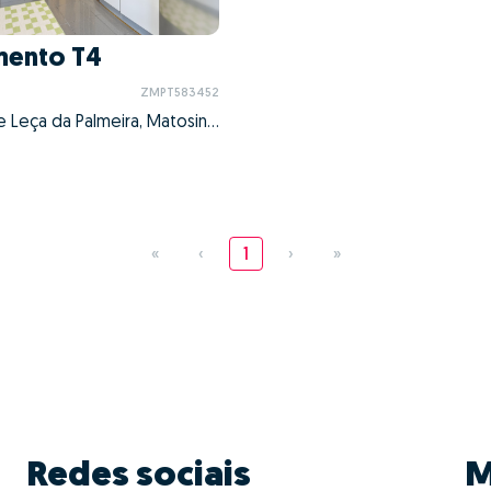
mento T4
ZMPT583452
Matosinhos e Leça da Palmeira, Matosinhos, Porto
«
‹
1
›
»
Redes sociais
M