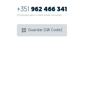
+351
962 466 341
(Chamada para a rede móvel nacional)
Guardar (QR Code)