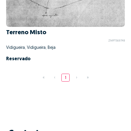
Terreno Misto
ZMPT569748
Vidigueira, Vidigueira, Beja
Reservado
«
‹
1
›
»