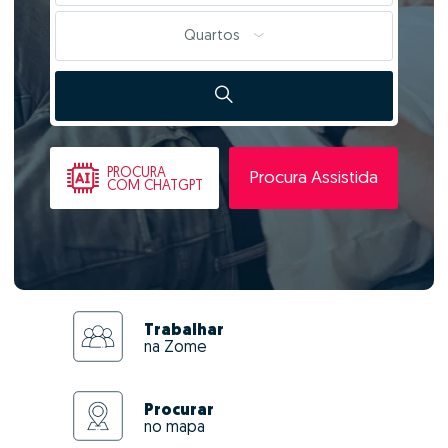
Quartos
PROCURA
Procura Assistida
COM CHATGPT
Trabalhar
na Zome
Procurar
no mapa