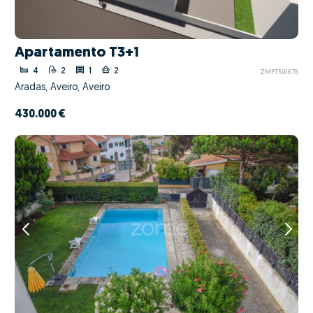
Apartamento T3+1
4
2
1
2
ZMPT591676
Aradas, Aveiro, Aveiro
430.000 €