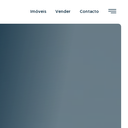
Imóveis
Vender
Contacto