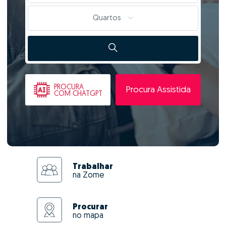
Quartos
PROCURA
Procura Assistida
COM CHATGPT
Trabalhar
na Zome
Procurar
no mapa