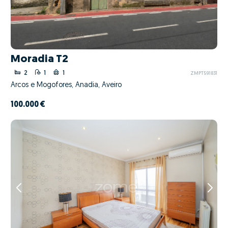
Moradia T2
2
1
1
ZMPT591831
Arcos e Mogofores, Anadia, Aveiro
100.000 €