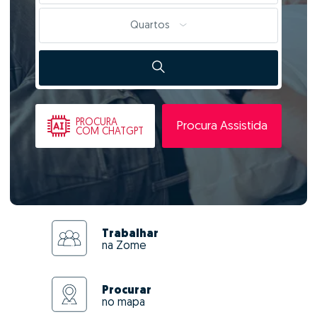
Quartos
PROCURA
Procura Assistida
COM CHATGPT
Trabalhar
na Zome
Procurar
no mapa