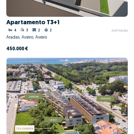
Apartamento T3+1
4
3
2
2
ZMPT591360
Aradas, Aveiro, Aveiro
450.000 €