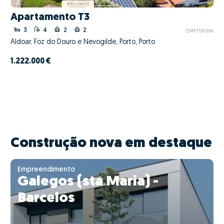
Apartamento T3
3
4
2
2
ZMPT591296
Aldoar, Foz do Douro e Nevogilde, Porto, Porto
1.222.000 €
Construção nova em destaque
Empreendimento
Galegos (sta Maria) -
Barcelos