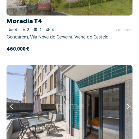
Moradia T4
4
2
2
4
ZMPT581991
Gondarém, Vila Nova de Cerveira, Viana do Castelo
460.000 €