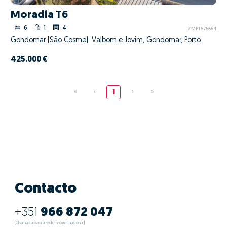
Moradia T6
6
1
4
ZMPT575664
Gondomar (São Cosme), Valbom e Jovim, Gondomar, Porto
425.000 €
«
‹
1
›
»
Contacto
+351
966 872 047
(Chamada para a rede móvel nacional)