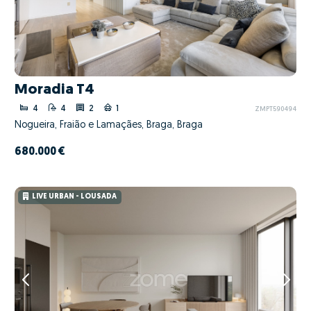
Moradia T4
4
4
2
1
ZMPT590494
Nogueira, Fraião e Lamaçães, Braga, Braga
680.000 €
LIVE URBAN - LOUSADA