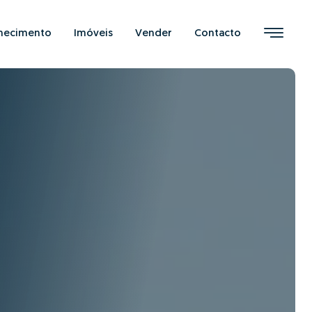
hecimento
Imóveis
Vender
Contacto