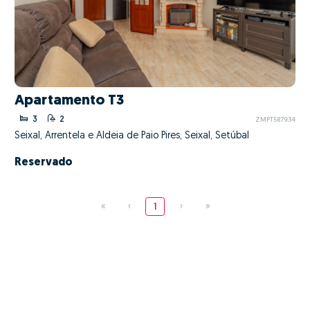
Apartamento T3
3
2
ZMPT587934
Seixal, Arrentela e Aldeia de Paio Pires, Seixal, Setúbal
Reservado
«
‹
1
›
»