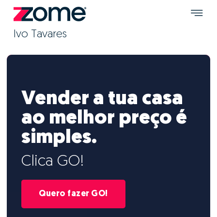
Ivo Tavares
Vender a tua casa
ao melhor preço é
simples.
Clica GO!
Quero fazer GO!