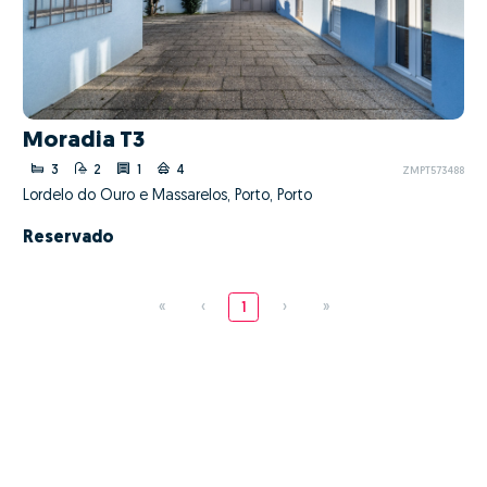
Moradia T3
3
2
1
4
ZMPT573488
Lordelo do Ouro e Massarelos, Porto, Porto
Reservado
«
‹
1
›
»