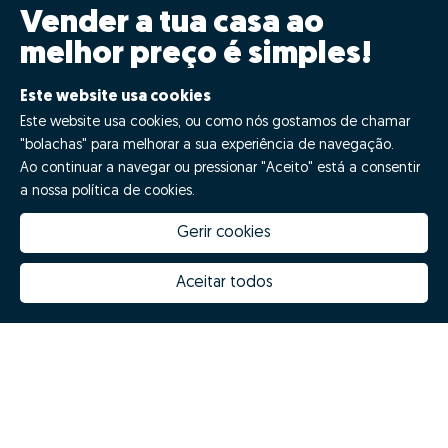
Vender a tua casa ao
melhor preço é simples!
Clica GO!
Este website usa cookies
Este website usa cookies, ou como nós gostamos de chamar
"bolachas" para melhorar a sua experiência de navegação.
Quero fazer GO!
Ao continuar a navegar ou pressionar "Aceito" está a consentir
a nossa política de cookies.
Gerir cookies
Aceitar todos
Quanto vale a minha casa
Inovação Zome
Porquê escolher a Zome
Hubs Zome
Missão, visão e valores
Equipa
Prémios
Contactos