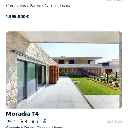
Carcavelos e Parede, Cascais, Lisboa
1.995.000 €
Moradia T4
4
4
2
ZMPT575711