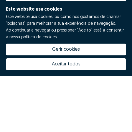
Este website usa cookies
Este website usa cookies, ou como nós gostamos de chamar
"bolachas" para melhorar a sua experiência de navegação.
Ao continuar a navegar ou pressionar "Aceito" está a consentir
a nossa política de cookies.
Gerir cookies
Quanto vale a minha casa
Inovação Zome
Porquê escolher a Zome
Hubs Zome
Aceitar todos
Missão, visão e valores
Equipa
Prémios
Contactos
Revista NOTES
FAQs
© Zome 2025
Política de Privacidade