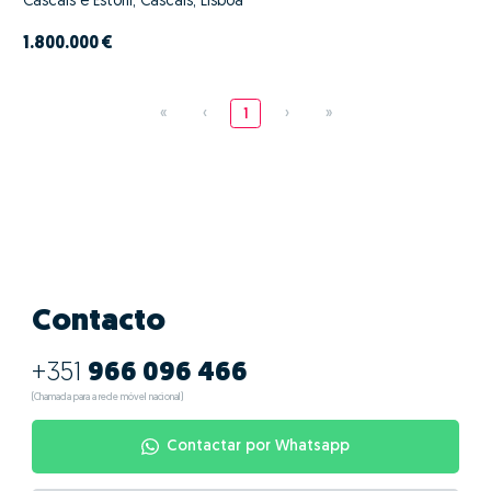
Cascais e Estoril, Cascais, Lisboa
1.800.000 €
«
‹
1
›
»
Contacto
+351
966 096 466
(Chamada para a rede móvel nacional)
Contactar por Whatsapp