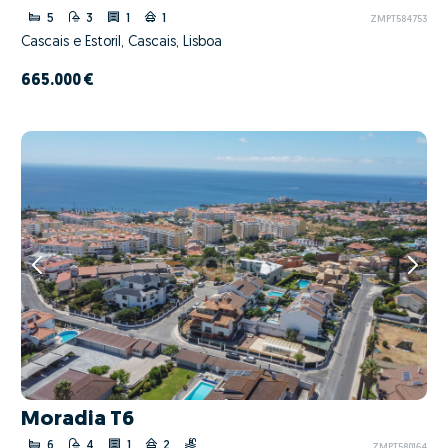
5
3
1
1
ZMPT584753
Cascais e Estoril, Cascais, Lisboa
665.000 €
Moradia T6
6
4
1
2
ZMPT580164