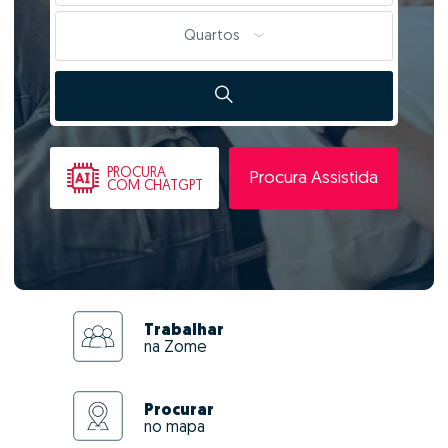
Quartos
PROCURA
Procura Assistida
COM CHATGPT
Trabalhar
na Zome
Procurar
no mapa