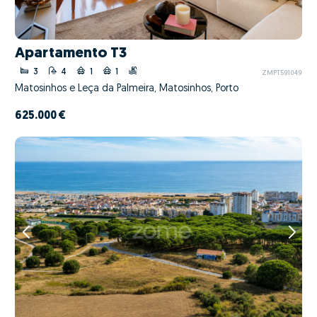
Apartamento T3
3
4
1
1
ZMPT591049
Matosinhos e Leça da Palmeira, Matosinhos, Porto
625.000 €