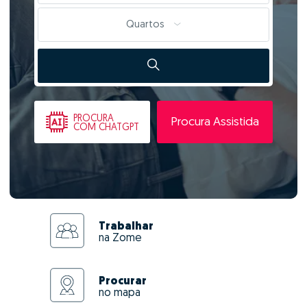
Quartos
PROCURA
Procura Assistida
COM CHATGPT
Trabalhar
na Zome
Procurar
no mapa