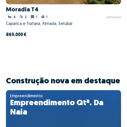
Moradia T4
4
2
1
1
ZMPT591139
Caparica e Trafaria, Almada, Setúbal
860.000 €
Construção nova em destaque
Empreendimento
Empreendimento Qtª. Da
Naia