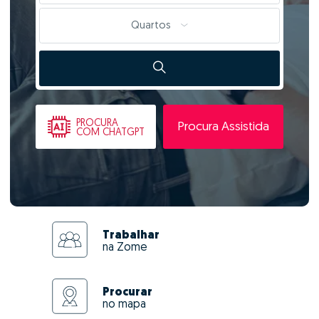
Quartos
PROCURA
Procura Assistida
COM CHATGPT
Trabalhar
na Zome
Procurar
no mapa