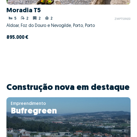
Moradia T5
5
2
2
2
ZMPT591651
Aldoar, Foz do Douro e Nevogilde, Porto, Porto
895.000 €
Construção nova em destaque
Empreendimento
Bufregreen