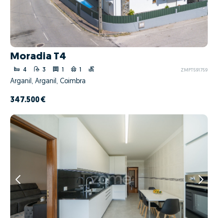
Moradia T4
4
3
1
1
ZMPT591759
Arganil, Arganil, Coimbra
347.500 €