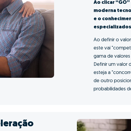
asa ao