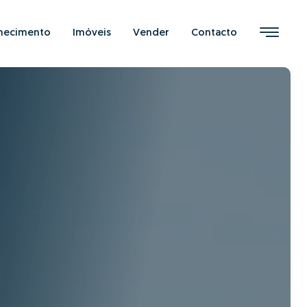
hecimento
Imóveis
Vender
Contacto