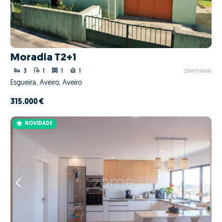
Moradia T2+1
3
1
1
1
ZMPT591845
Esgueira, Aveiro, Aveiro
315.000 €
NOVIDADE