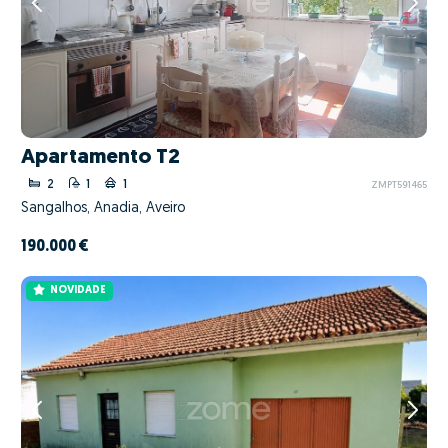
Apartamento T2
2
1
1
ZMPT591465
Sangalhos, Anadia, Aveiro
190.000 €
NOVIDADE