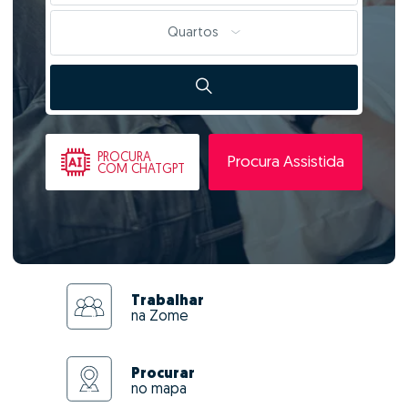
Quartos
PROCURA
Procura Assistida
COM CHATGPT
Trabalhar
na Zome
Procurar
no mapa