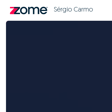
Sérgio Carmo