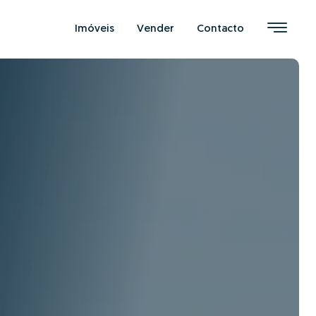
Imóveis
Vender
Contacto