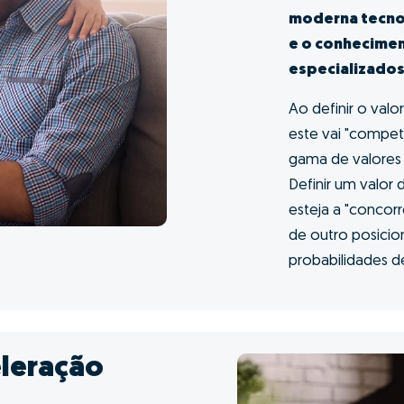
asa ao