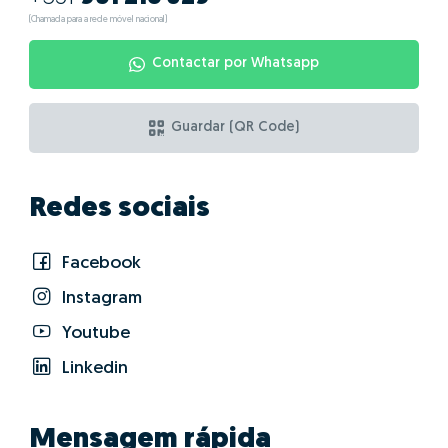
Quais as vantagens
de fazer GO! com
Fernandes
Albertino?