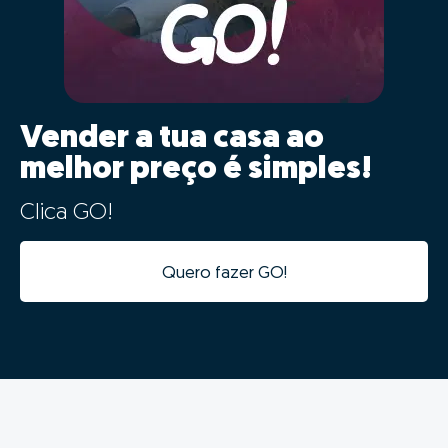
probabilidades de venda.
02 - Digitalização e
aceleração do processo de
venda
Os dados da tua casa ficarão automaticamente
integrados com a nossa plataforma de gestão de
processos, tornando o processo digital desde o
primeiro minuto.
Além da integração digital permitir um estudo de
mercado fiável num tempo recorde, a informatização
desta informação vai acelerar todas as seguintes fases
do processo, evitando duplicação de tarefas e
agilizando o processo.