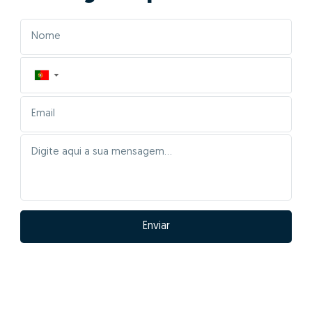
01 - Posicionar
corretamente o imóvel no
mercado
As características da tua casa serão inseridas