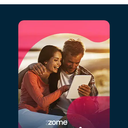
automaticamente para comparação com a maior base
de dados imobiliários de Portugal, cruzando a
informação de mais de 2,5 milhões de imóveis
registados, que estão ou estiveram recentemente no
mercado e histórico anterior de vendas.
Ao clicar “GO” estarás a usufruir em simultâneo
da mais moderna tecnologia de big data,
inteligência artificial e o conhecimento de
mercado dos nossos consultores especializados,
de forma simples.
Ao definir o valor correto do teu imóvel estás a
garantir que este vai "competir" com os imóveis
semelhantes e ficará na gama de valores correta nos
diversos portais imobiliários. Definir um valor
demasiado alto fará com que o teu imóvel esteja a
"concorrer" com imóveis com outras características e
de outro posicionamento, prejudicando assim as