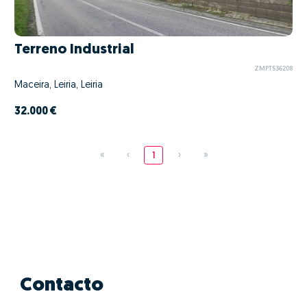
Terreno Industrial
ZMPT536208
Maceira, Leiria, Leiria
32.000 €
«
‹
1
›
»
Contacto