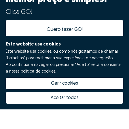
Clica GO!
Quero fazer GO!
Este website usa cookies
Este website usa cookies, ou como nós gostamos de chamar
"bolachas" para melhorar a sua experiência de navegação.
Ao continuar a navegar ou pressionar "Aceito" está a consentir
a nossa política de cookies.
Gerir cookies
Quanto vale a minha casa
Inovação Zome
Porquê escolher a Zome
Hubs Zome
Aceitar todos
Missão, visão e valores
Equipa
Prémios
Contactos
Revista NOTES
FAQs