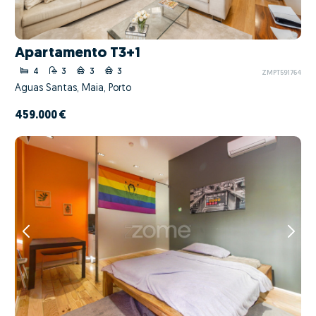
Apartamento T3+1
4
3
3
3
ZMPT591764
Águas Santas, Maia, Porto
459.000 €