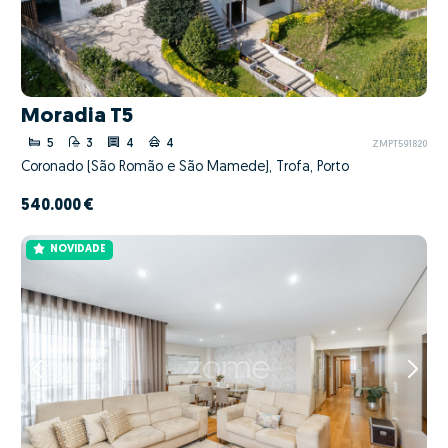
Moradia T5
5
3
4
4
ZMPT591820
Coronado (São Romão e São Mamede), Trofa, Porto
540.000 €
NOVIDADE