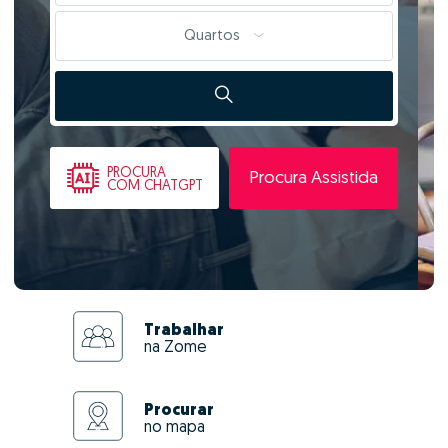
Quartos
PROCURA
Procura Assistida
COM CHATGPT
Trabalhar
na Zome
Procurar
no mapa