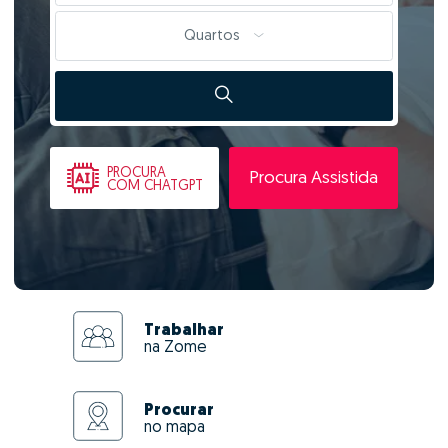
Quartos
PROCURA
Procura Assistida
COM CHATGPT
Trabalhar
na Zome
Procurar
no mapa