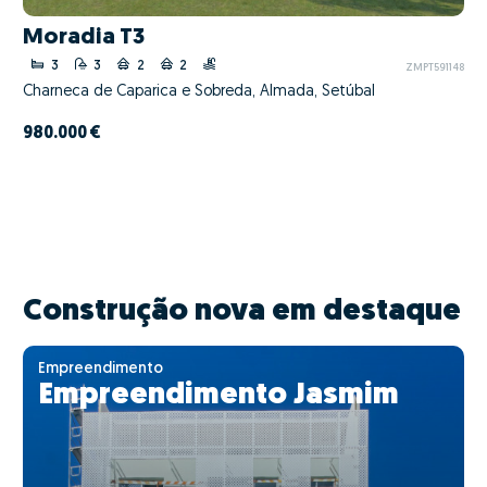
Moradia T3
3
3
2
2
ZMPT591148
Charneca de Caparica e Sobreda, Almada, Setúbal
980.000 €
Construção nova em destaque
Empreendimento
Empreendimento Jasmim