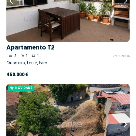
Apartamento T2
2
1
1
ZMPT591896
Quarteira, Loulé, Faro
450.000 €
NOVIDADE