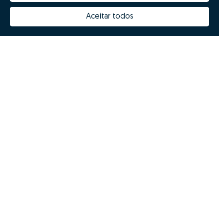
Porquê escolher a Zome
Hubs Zome
Aceitar todos
Missão, visão e valores
Equipa
Prémios
Contactos
Revista NOTES
FAQs
© Zome 2025
Política de Privacidade
Termos e condições
Resolução Alternativa de Litígios
Livro de reclamações
Português (PT)