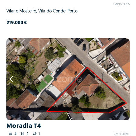
ZMPT589765
Vilar e Mosteiró, Vila do Conde, Porto
219.000 €
Moradia T4
4
2
1
ZMPT588911