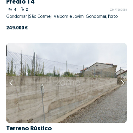
Prédio T4
4
2
ZMPT589538
Gondomar (São Cosme), Valbom e Jovim, Gondomar, Porto
249.000 €
Terreno Rústico