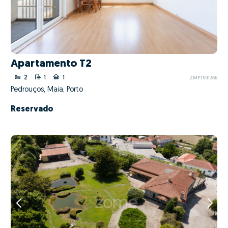
Apartamento T2
2
1
1
ZMPT591366
Pedrouços, Maia, Porto
Reservado