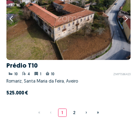
Prédio T10
10
4
1
10
ZMPT586423
Romariz, Santa Maria da Feira, Aveiro
525.000 €
«
‹
1
2
›
»