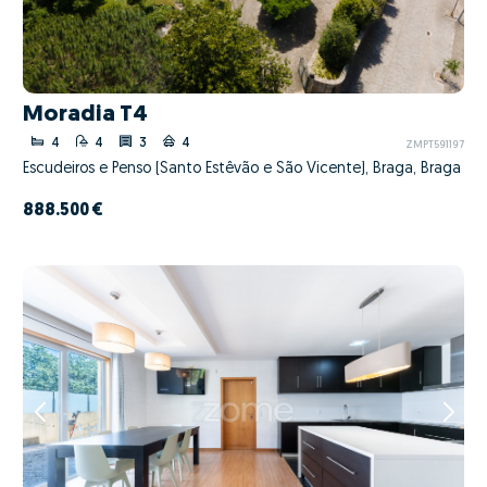
Moradia T4
4
4
3
4
ZMPT591197
Escudeiros e Penso (Santo Estêvão e São Vicente), Braga, Braga
888.500 €