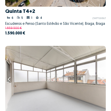
Quinta T4+2
6
5
1
4
ZMPT590167
Escudeiros e Penso (Santo Estêvão e São Vicente), Braga, Braga
1.859.500 €
1.590.000 €