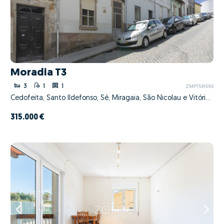
Moradia T3
3
1
1
ZMPT591590
Cedofeita, Santo Ildefonso, Sé, Miragaia, São Nicolau e Vitória, Porto, Porto
315.000 €