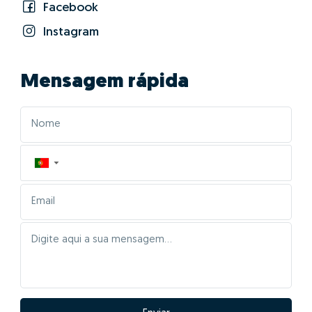
01 - Posicionar
corretamente o imóvel no
mercado
As características da tua casa serão inseridas
automaticamente para comparação com a maior base
de dados imobiliários de Portugal, cruzando a
informação de mais de 2,5 milhões de imóveis
registados, que estão ou estiveram recentemente no