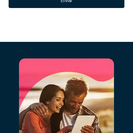
mercado e histórico anterior de vendas.
Ao clicar “GO” estarás a usufruir em simultâneo
da mais moderna tecnologia de big data,
inteligência artificial e o conhecimento de
mercado dos nossos consultores especializados,
de forma simples.
Ao definir o valor correto do teu imóvel estás a
garantir que este vai "competir" com os imóveis
semelhantes e ficará na gama de valores correta nos
diversos portais imobiliários. Definir um valor
demasiado alto fará com que o teu imóvel esteja a
"concorrer" com imóveis com outras características e
de outro posicionamento, prejudicando assim as
probabilidades de venda.