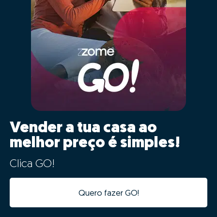
02 - Digitalização e
aceleração do processo de
venda
Os dados da tua casa ficarão automaticamente
integrados com a nossa plataforma de gestão de
processos, tornando o processo digital desde o
primeiro minuto.
Além da integração digital permitir um estudo de
mercado fiável num tempo recorde, a informatização
desta informação vai acelerar todas as seguintes fases
do processo, evitando duplicação de tarefas e
agilizando o processo.
Assim os nossos consultores poderão prestar-te
um acompanhamento muito mais próximo e eficaz,
além de se poderem focar nas tarefas
fundamentais para a venda bem sucedida da tua