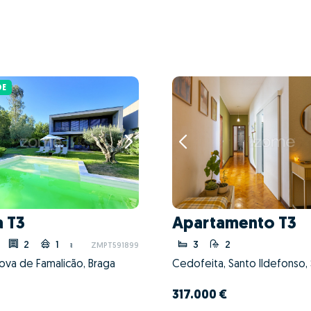
DE
 T3
Apartamento T3
2
1
3
2
ZMPT591899
Nova de Famalicão, Braga
317.000 €