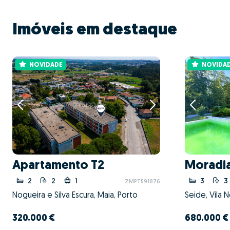
Imóveis em destaque
NOVIDADE
NOVIDA
Apartamento T2
Moradia
2
2
1
3
3
ZMPT591876
Nogueira e Silva Escura, Maia, Porto
Seide, Vila 
320.000 €
680.000 €