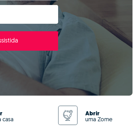
sistida
r
Abrir
a casa
uma Zome