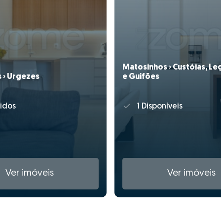
Matosinhos › Custóias, Leç
 › Urgezes
e Guifões
idos
1 Disponíveis
Ver imóveis
Ver imóveis