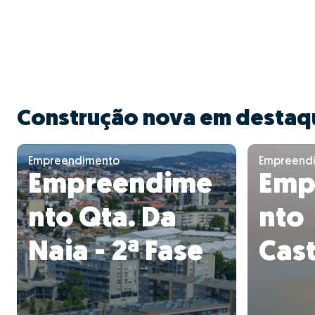
Construção nova em destaq
Empreendimento
Empreend
Empreendime
Emp
nto Qta. Da
nto
Naia - 2ª Fase
Cas