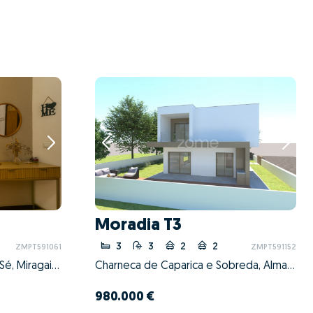
Moradia T3
3
3
2
2
ZMPT591061
ZMPT591152
Cedofeita, Santo Ildefonso, Sé, Miragaia, São Nicolau e Vitória, Porto, Porto
Charneca de Caparica e Sobreda, Almada, Setúbal
980.000 €