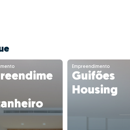
ue
imento
Empreendimento
reendime
Guifões
Housing
tanheiro