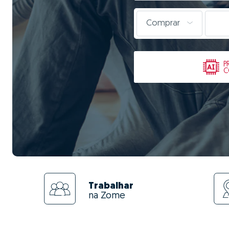
Comprar
P
C
Trabalhar
na Zome