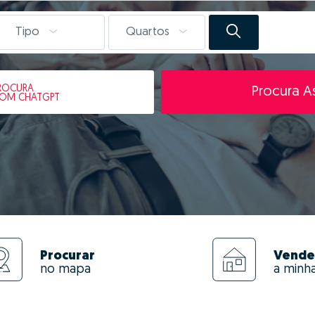
Tipo
Quartos
ROCURA
Procura As
OM CHATGPT
Procurar
Vende
no mapa
a minh