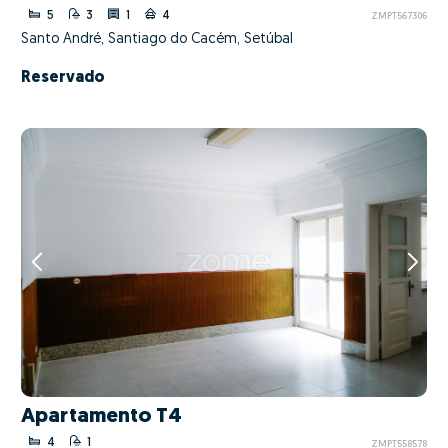
5
3
1
4
ZMPT567306
Santo André, Santiago do Cacém, Setúbal
Reservado
Apartamento T4
4
1
ZMPT558578