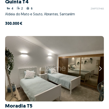
Quinta T4
4
2
6
ZMPT571465
Aldeia do Mato e Souto, Abrantes, Santarém
300.000 €
Moradia T5