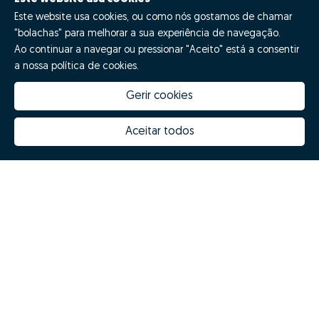
Este website usa cookies, ou como nós gostamos de chamar
"bolachas" para melhorar a sua experiência de navegação.
Ao continuar a navegar ou pressionar "Aceito" está a consentir
a nossa política de cookies.
Gerir cookies
Quanto vale a minha casa
Inovação Zome
Porquê escolher a Zome
Hubs Zome
Aceitar todos
Missão, visão e valores
Equipa
Prémios
Contactos
Revista NOTES
FAQs
© Zome 2025
Política de Privacidade
Termos e condições