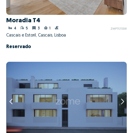
Moradia T4
4
5
3
1
ZMPT573391
Cascais e Estoril, Cascais, Lisboa
Reservado