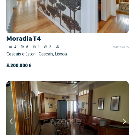
Moradia T4
4
6
1
2
ZMPT590105
Cascais e Estoril, Cascais, Lisboa
3.200.000 €