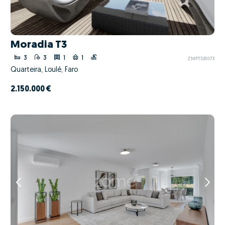
Moradia T3
3
3
1
1
ZMPT581073
Quarteira, Loulé, Faro
2.150.000 €