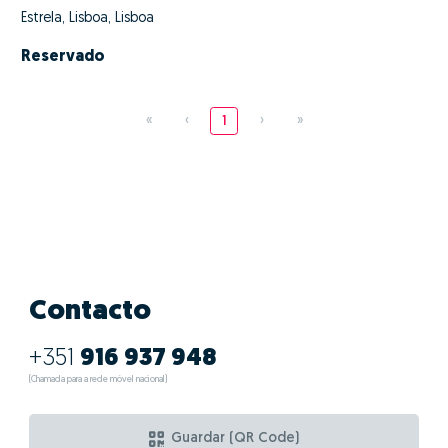
Estrela, Lisboa, Lisboa
Reservado
«
‹
1
›
»
Contacto
+351
916 937 948
(Chamada para a rede móvel nacional)
Guardar (QR Code)