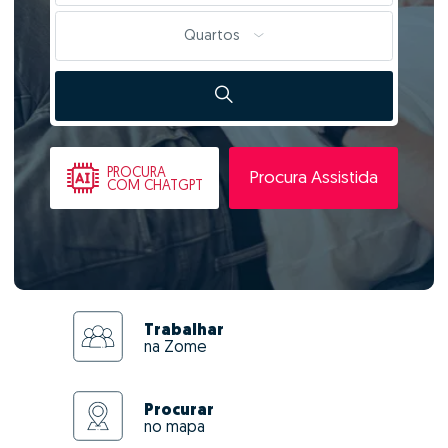
Quartos
PROCURA
Procura Assistida
COM CHATGPT
Trabalhar
na Zome
Procurar
no mapa