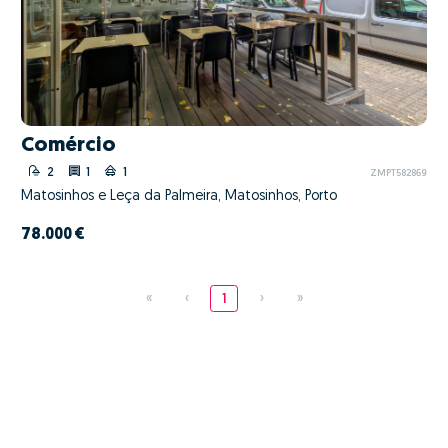
Comércio
2
1
1
ZMPT582869
Matosinhos e Leça da Palmeira, Matosinhos, Porto
78.000 €
«
‹
1
›
»