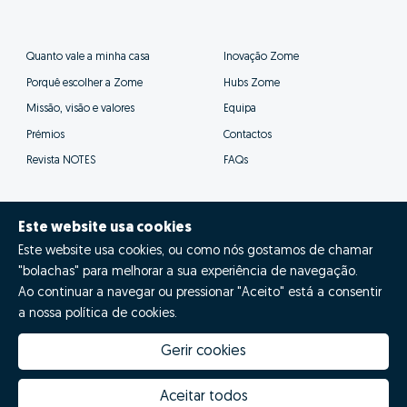
Quanto vale a minha casa
Inovação Zome
Porquê escolher a Zome
Hubs Zome
Missão, visão e valores
Equipa
Prémios
Contactos
Revista NOTES
FAQs
Este website usa cookies
Este website usa cookies, ou como nós gostamos de chamar
© Zome 2025
"bolachas" para melhorar a sua experiência de navegação.
Ao continuar a navegar ou pressionar "Aceito" está a consentir
Política de Privacidade
a nossa política de cookies.
Termos e condições
Gerir cookies
Resolução Alternativa de Litígios
Aceitar todos
Livro de reclamações