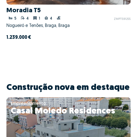
Moradia T5
5
4
1
4
ZMPT591255
Nogueiró e Tenões, Braga, Braga
1.239.000 €
Construção nova em destaque
Empreendimento
Casal Moledo Residences