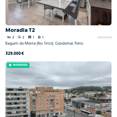
Moradia T2
2
2
1
1
ZMPT591703
Baguim do Monte (Rio Tinto), Gondomar, Porto
329.000 €
NOVIDADE