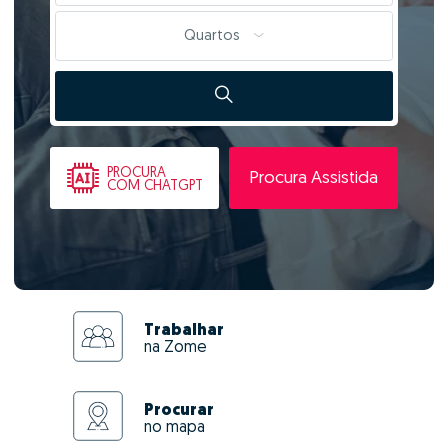
Quartos
PROCURA
Procura Assistida
COM CHATGPT
Trabalhar
na Zome
Procurar
no mapa