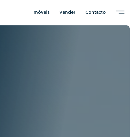
Imóveis
Vender
Contacto