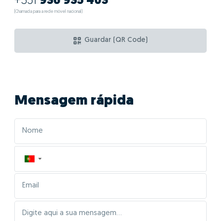
+351
936 935 403
(Chamada para a rede móvel nacional)
Guardar (QR Code)
Mensagem rápida
▼