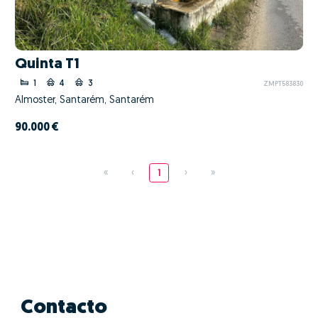
Quinta T1
1
4
3
ZMPT583830
Almoster, Santarém, Santarém
90.000 €
«
‹
1
›
»
Contacto