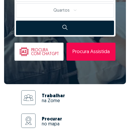
Quartos
PROCURA
Procura Assistida
COM CHATGPT
Trabalhar
na Zome
Procurar
no mapa