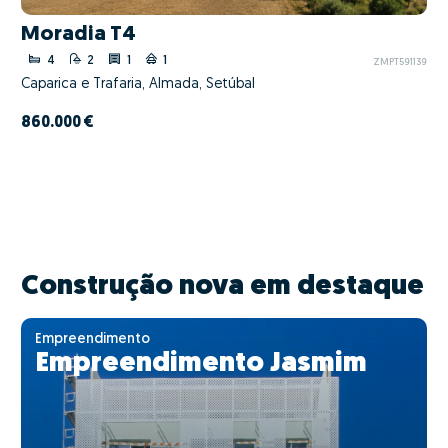
Moradia T4
4
2
1
1
ZMPT591139
Caparica e Trafaria, Almada, Setúbal
860.000 €
Construção nova em destaque
Empreendimento
Empreendimento Jasmim