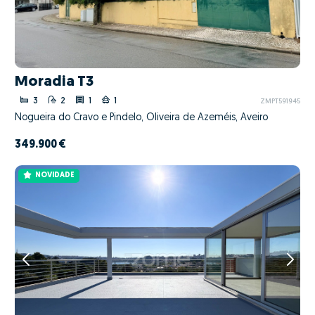
Moradia T3
3
2
1
1
ZMPT591945
Nogueira do Cravo e Pindelo, Oliveira de Azeméis, Aveiro
349.900 €
NOVIDADE