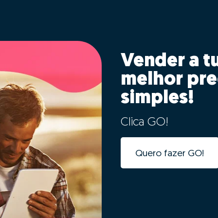
Vender a t
melhor pre
simples!
Clica GO!
Quero fazer GO!