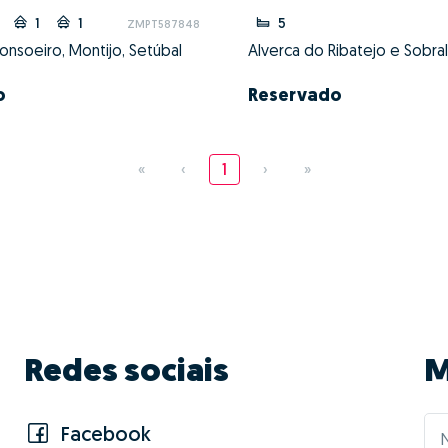
1
1
5
ZMPT587848
onsoeiro, Montijo, Setúbal
o
Reservado
«
‹
1
›
»
Redes sociais
M
Facebook