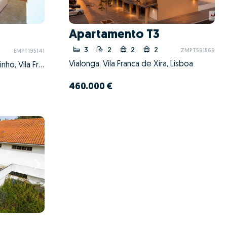
Apartamento T3
3
2
2
2
ZMPT591569
EMPT195141
Vialonga, Vila Franca de Xira, Lisboa
Alverca do Ribatejo e Sobralinho, Vila Franca de Xira, Lisboa
460.000 €