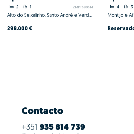
2
1
4
3
ZMPT590514
Alto do Seixalinho, Santo André e Verderena, Barreiro, Setúbal
Montijo e Af
298.000 €
Reservad
Contacto
+351
935 814 739