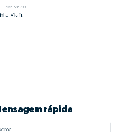
ZMPT585799
Alverca do Ribatejo e Sobralinho, Vila Franca de Xira, Lisboa
ensagem rápida