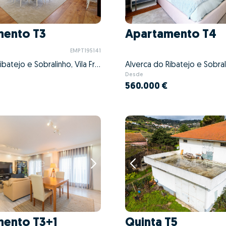
mento T3
Apartamento T4
EMPT195141
Alverca do Ribatejo e Sobralinho, Vila Franca de Xira, Lisboa
Desde
560.000 €
mento T3+1
Quinta T5