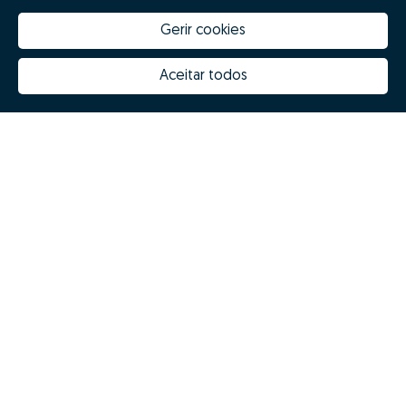
Gerir cookies
Quanto vale a minha casa
Inovação Zome
Porquê escolher a Zome
Hubs Zome
Aceitar todos
Missão, visão e valores
Equipa
Prémios
Contactos
Revista NOTES
FAQs
© Zome 2025
Política de Privacidade
Termos e condições
Resolução Alternativa de Litígios
Livro de reclamações