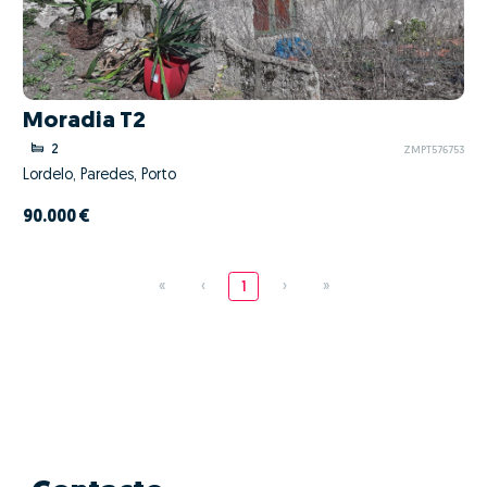
Moradia T2
2
ZMPT576753
Lordelo, Paredes, Porto
90.000 €
«
‹
1
›
»