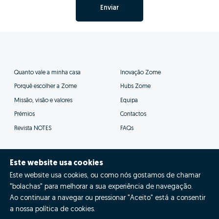
Enviar
Quanto vale a minha casa
Inovação Zome
Porquê escolher a Zome
Hubs Zome
Missão, visão e valores
Equipa
Prémios
Contactos
Revista NOTES
FAQs
Este website usa cookies
Este website usa cookies, ou como nós gostamos de chamar
© Zome 2025
"bolachas" para melhorar a sua experiência de navegação.
Ao continuar a navegar ou pressionar "Aceito" está a consentir
Política de Privacidade
a nossa política de cookies.