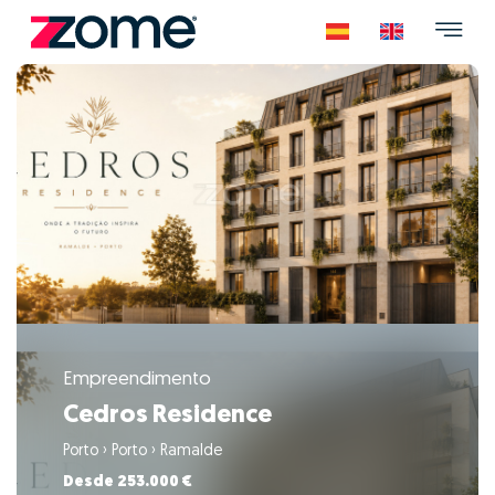
Empreendimento
Cedros Residence
Porto
›
Porto
›
Ramalde
Desde 253.000 €