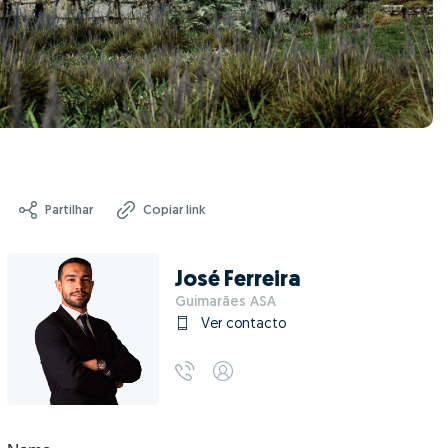
Partilhar
Copiar link
José Ferreira
Guimarães ASA
Ver contacto