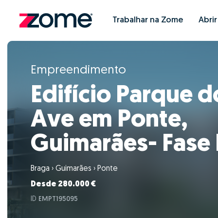
Trabalhar na Zome
Abri
Empreendimento
Edifício Parque d
Ave em Ponte,
Guimarães- Fase I
Braga
›
Guimarães
›
Ponte
Desde 280.000 €
ID
EMPT195095