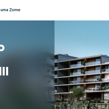
r uma Zome
o
II