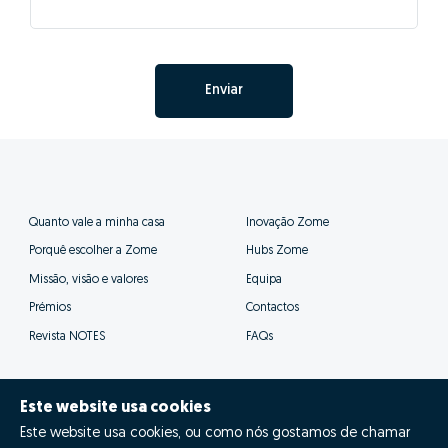
Enviar
Quanto vale a minha casa
Inovação Zome
Porquê escolher a Zome
Hubs Zome
Missão, visão e valores
Equipa
Prémios
Contactos
Revista NOTES
FAQs
Este website usa cookies
Este website usa cookies, ou como nós gostamos de chamar
© Zome 2025