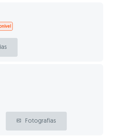
nível
ias
Fotografias